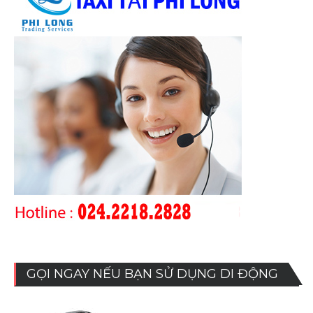
GỌI NGAY NẾU BẠN SỬ DỤNG DI ĐỘNG