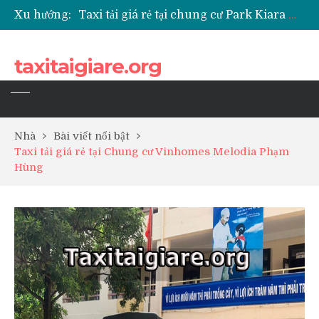
Xu hướng:
Taxi tải giá rẻ tại chung cư Park Kiara Hà Đông
Taxi tải giá rẻ tại chung cư Grande Park Phú Lãm
Taxi tải giá rẻ tại Chung cư Anland Lake View
taxitaigiare.org
Taxi tải giá rẻ tại chung cư BID Residence Tố Hữu
Nhà
Bài viết nổi bật
Taxi tải giá rẻ tại Chung cư Vinhomes Melodia Phạm
Hùng