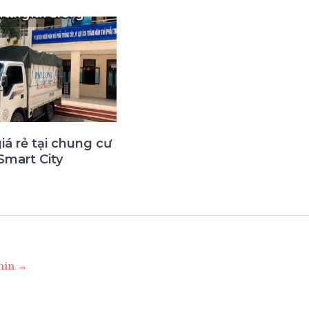
giá rẻ tại chung cư
Smart City
3
dmin →