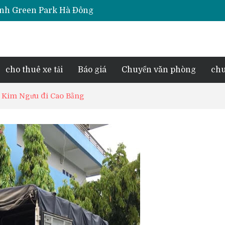
Thịnh Green Park Hà Đông
iara Hà Đông
e Park Phú Lãm
d Lake View
esidence Tố Hữu
cho thuê xe tải
Báo giá
Chuyển văn phòng
chu
ng Kim Ngưu đi Cao Bằng