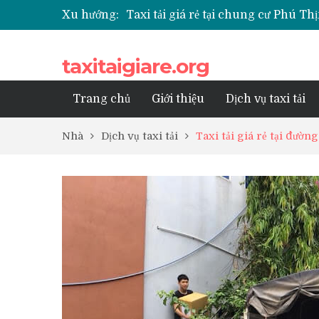
Xu hướng:
Taxi tải giá rẻ tại chung cư Phú 
Taxi tải giá rẻ tại chung cư Park K
Taxi tải giá rẻ tại chung cư Grand
taxitaigiare.org
Taxi tải giá rẻ tại Chung cư Anlan
Taxi tải giá rẻ tại chung cư BID R
Trang chủ
Giới thiệu
Dịch vụ taxi tải
Nhà
Dịch vụ taxi tải
Taxi tải giá rẻ tại đườ