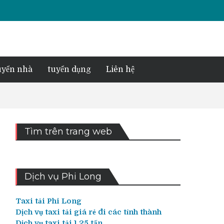
yển nhà
tuyển dụng
Liên hệ
Tìm trên trang web
Dịch vụ Phi Long
Taxi tải Phi Long
Dịch vụ taxi tải giá rẻ đi các tỉnh thành
Dịch vụ taxi tải 1,25 tấn