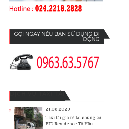
GỌI NGAY NẾU BẠN SỬ DỤNG DI
ĐỘNG
g
DỊCH VỤ TAXI TẢI
21.06.2023
Taxi tải giá rẻ tại chung cư
BID Residence Tố Hữu