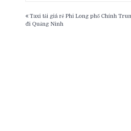
Điều
Taxi tải giá rẻ Phi Long phố Chính Tru
hướng
đi Quảng Ninh
bài
viết