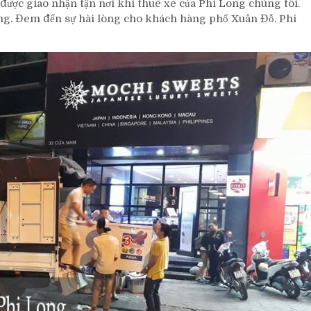
 được giao nhận tận nơi khi thuê xe của Phi Long chúng tôi.
lượng. Đem đến sự hài lòng cho khách hàng phố Xuân Đỗ. Phi