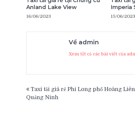
Taxi tải giá rẻ tại Chung cư
Taxi tải 
Anland Lake View
Imperia 
16/06/2023
15/06/202
Về admin
Xem tất cả các bài viết của a
Điều
Taxi tải giá rẻ Phi Long phố Hoàng Liên
hướng
Quảng Ninh
bài
viết