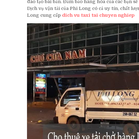
đào tạo bài bản. Đảm bảo hàng hóa của các bạn sẽ
Dịch vụ vận tải của Phi Long có cả uy tín, chất 
Long cung cấp
dich vu taxi tai chuyen nghiep