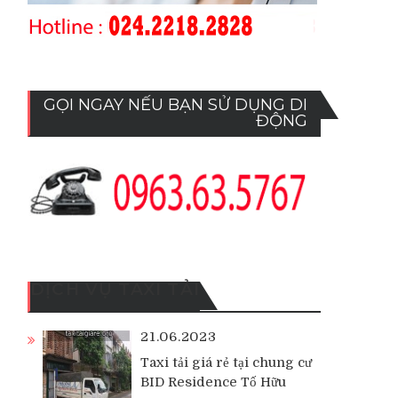
GỌI NGAY NẾU BẠN SỬ DỤNG DI
ĐỘNG
DỊCH VỤ TAXI TẢI
21.06.2023
Taxi tải giá rẻ tại chung cư
BID Residence Tố Hữu