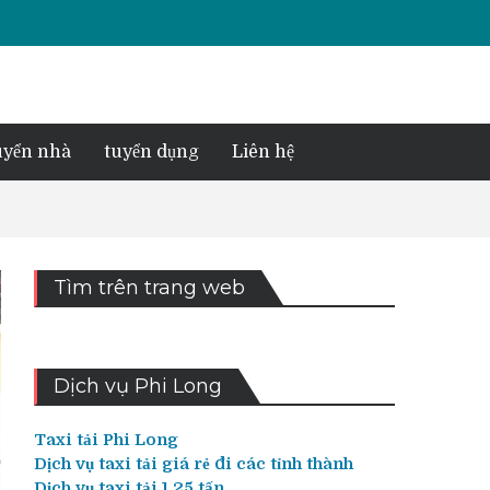
yển nhà
tuyển dụng
Liên hệ
Tìm trên trang web
Dịch vụ Phi Long
Taxi tải Phi Long
Dịch vụ taxi tải giá rẻ đi các tỉnh thành
Dịch vụ taxi tải 1,25 tấn