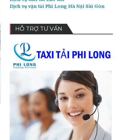
Dịch vụ vận tải Phi Long Hà Nội Sài Gòn
HỖ TRỢ TƯ VẤN