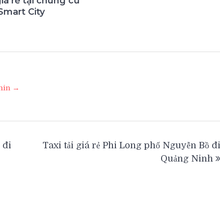
giá rẻ tại chung cư
Smart City
3
dmin →
 đi
Taxi tải giá rẻ Phi Long phố Nguyễn Bồ đ
Quảng Ninh