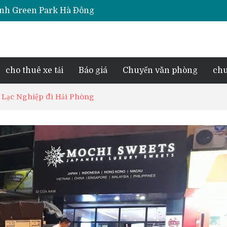
iara Hà Đông
e Park Phú Lãm
d Lake View
esidence Tố Hữu
cho thuê xe tải
Báo giá
Chuyển văn phòng
chu
ng Lạc Nghiệp đi Hải Phòng