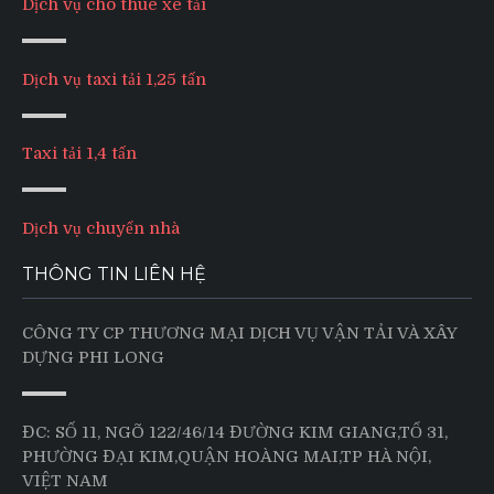
Dịch vụ cho thuê xe tải
Dịch vụ taxi tải 1,25 tấn
Taxi tải 1,4 tấn
Dịch vụ chuyển nhà
THÔNG TIN LIÊN HỆ
CÔNG TY CP THƯƠNG MẠI DỊCH VỤ VẬN TẢI VÀ XÂY
DỰNG PHI LONG
ĐC: SỐ 11, NGÕ 122/46/14 ĐƯỜNG KIM GIANG,TỔ 31,
PHƯỜNG ĐẠI KIM,QUẬN HOÀNG MAI,TP HÀ NỘI,
VIỆT NAM