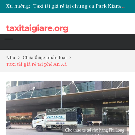
Xu hướng:
Taxi tải giá rẻ tại chung cư Park Kiara Hà Đông
Taxi tải giá rẻ tại chung cư Grande Park Phú Lãm
Taxi tải giá rẻ tại Chung cư Anland Lake View
taxitaigiare.org
Taxi tải giá rẻ tại chung cư BID Residence Tố Hữu
Nhà
Chưa được phân loại
Taxi tải giá rẻ tại phố An Xá