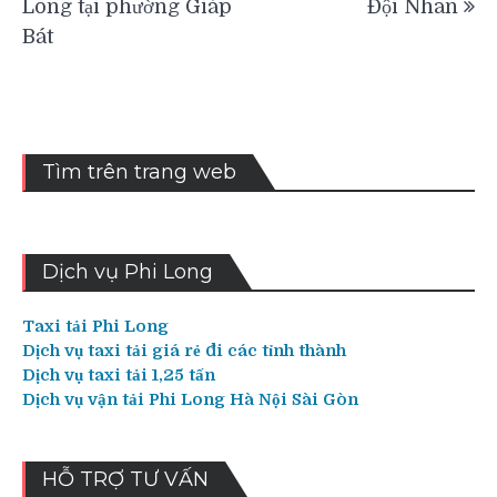
Long tại phường Giáp
Đội Nhân
bài
Bát
viết
Tìm trên trang web
Dịch vụ Phi Long
Taxi tải Phi Long
Dịch vụ taxi tải giá rẻ đi các tỉnh thành
Dịch vụ taxi tải 1,25 tấn
Dịch vụ vận tải Phi Long Hà Nội Sài Gòn
HỖ TRỢ TƯ VẤN