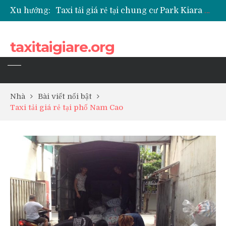
Xu hướng:
Taxi tải giá rẻ tại chung cư Park Kiara Hà Đông
Taxi tải giá rẻ tại chung cư Grande Park Phú Lãm
Taxi tải giá rẻ tại Chung cư Anland Lake View
taxitaigiare.org
Taxi tải giá rẻ tại chung cư BID Residence Tố Hữu
Nhà
Bài viết nổi bật
Taxi tải giá rẻ tại phố Nam Cao