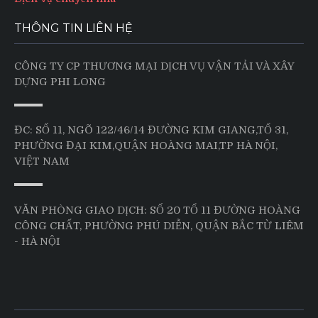
THÔNG TIN LIÊN HỆ
CÔNG TY CP THƯƠNG MẠI DỊCH VỤ VẬN TẢI VÀ XÂY
DỰNG PHI LONG
ĐC: SỐ 11, NGÕ 122/46/14 ĐƯỜNG KIM GIANG,TỔ 31,
PHƯỜNG ĐẠI KIM,QUẬN HOÀNG MAI,TP HÀ NỘI,
VIỆT NAM
VĂN PHÒNG GIAO DỊCH: SỐ 20 TỔ 11 ĐƯỜNG HOÀNG
CÔNG CHẤT, PHƯỜNG PHÚ DIỄN, QUẬN BẮC TỪ LIÊM
- HÀ NỘI