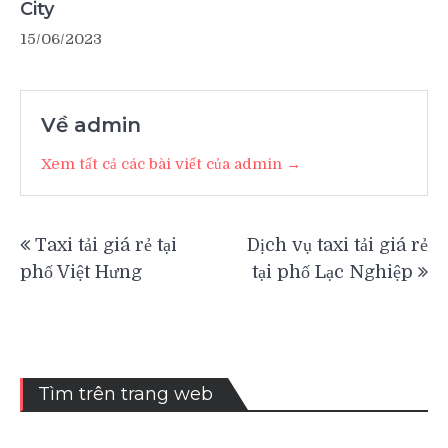
City
15/06/2023
Về admin
Xem tất cả các bài viết của admin →
Điều
Taxi tải giá rẻ tại
Dịch vụ taxi tải giá rẻ
hướng
phố Việt Hưng
tại phố Lạc Nghiệp
bài
viết
Tìm trên trang web