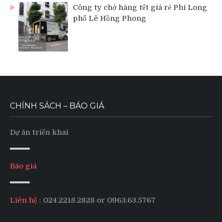
Công ty chở hàng tết giá rẻ Phi Long
phố Lê Hồng Phong
CHÍNH SÁCH – BÁO GIÁ
Dự án triển khai
Báo giá
Liên hệ
: 024.2218.2828 or 0963.63.5767