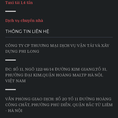
Taxi tải 1,4 tấn
Dịch vụ chuyển nhà
THÔNG TIN LIÊN HỆ
CÔNG TY CP THƯƠNG MẠI DỊCH VỤ VẬN TẢI VÀ XÂY
DỰNG PHI LONG
ĐC: SỐ 11, NGÕ 122/46/14 ĐƯỜNG KIM GIANG,TỔ 31,
PHƯỜNG ĐẠI KIM,QUẬN HOÀNG MAI,TP HÀ NỘI,
VIỆT NAM
VĂN PHÒNG GIAO DỊCH: SỐ 20 TỔ 11 ĐƯỜNG HOÀNG
CÔNG CHẤT, PHƯỜNG PHÚ DIỄN, QUẬN BẮC TỪ LIÊM
- HÀ NỘI