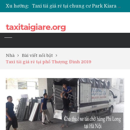
Xu hướng:
Taxi tải giá rẻ tại chung cư Park Kiara Hà Đông
Taxi tải giá rẻ tại chung cư Grande Park Phú Lãm
Taxi tải giá rẻ tại Chung cư Anland Lake View
taxitaigiare.org
Taxi tải giá rẻ tại chung cư BID Residence Tố Hữu
Nhà
Bài viết nổi bật
Taxi tải giá rẻ tại phố Thượng Đình 2019