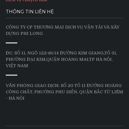
THÔNG TIN LIÊN HỆ
CÔNG TY CP THƯƠNG MẠI DỊCH VỤ VẬN TẢI VÀ XÂY
DỰNG PHI LONG
ĐC: SỐ 11, NGÕ 122/46/14 ĐƯỜNG KIM GIANG,TỔ 31,
PHƯỜNG ĐẠI KIM,QUẬN HOÀNG MAI,TP HÀ NỘI,
VIỆT NAM
VĂN PHÒNG GIAO DỊCH: SỐ 20 TỔ 11 ĐƯỜNG HOÀNG
CÔNG CHẤT, PHƯỜNG PHÚ DIỄN, QUẬN BẮC TỪ LIÊM
- HÀ NỘI