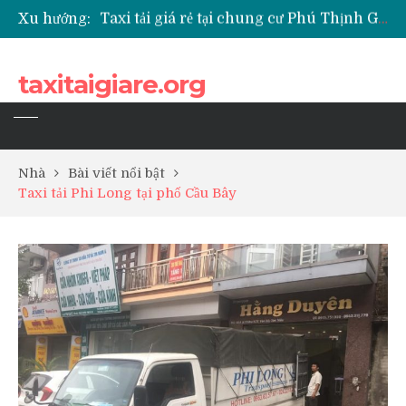
Xu hướng:
Taxi tải giá rẻ tại chung cư Park Kiara Hà Đông
Taxi tải giá rẻ tại chung cư Grande Park Phú Lãm
Taxi tải giá rẻ tại Chung cư Anland Lake View
taxitaigiare.org
Taxi tải giá rẻ tại chung cư BID Residence Tố Hữu
Nhà
Bài viết nổi bật
Taxi tải Phi Long tại phố Cầu Bây