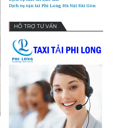
Dịch vụ vận tải Phi Long Hà Nội Sài Gòn
HỖ TRỢ TƯ VẤN