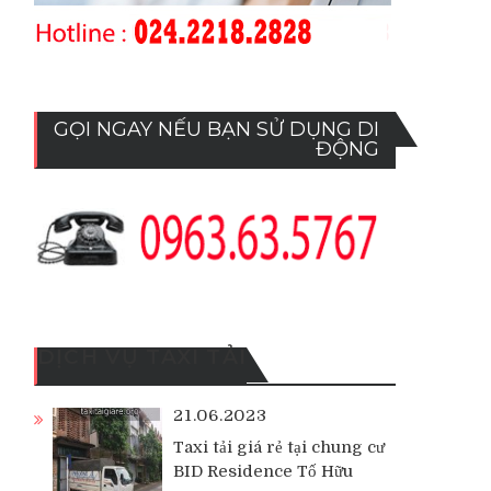
GỌI NGAY NẾU BẠN SỬ DỤNG DI
ĐỘNG
DỊCH VỤ TAXI TẢI
21.06.2023
Taxi tải giá rẻ tại chung cư
BID Residence Tố Hữu