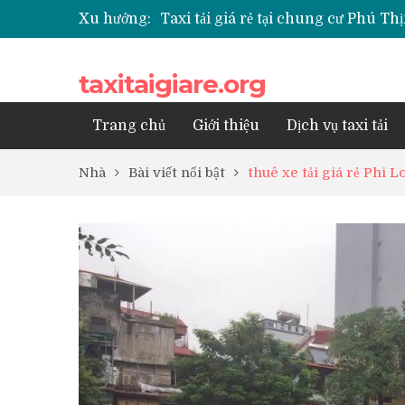
Xu hướng:
Taxi tải giá rẻ tại chung cư Park K
Taxi tải giá rẻ tại chung cư Grand
Taxi tải giá rẻ tại Chung cư Anlan
taxitaigiare.org
Taxi tải giá rẻ tại chung cư BID R
Trang chủ
Giới thiệu
Dịch vụ taxi tải
Nhà
Bài viết nổi bật
thuê xe tải giá rẻ Phi L