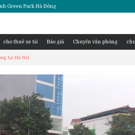
iara Hà Đông
e Park Phú Lãm
d Lake View
esidence Tố Hữu
cho thuê xe tải
Báo giá
Chuyển văn phòng
chu
ong tại Hà Nội