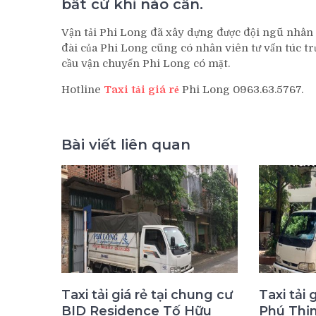
bất cứ khi nào cần.
Vận tải Phi Long đã xây dựng được đội ngũ nhân 
đài của Phi Long cũng có nhân viên tư vấn túc t
cầu vận chuyển Phi Long có mặt.
Hotline
Taxi tải giá rẻ
Phi Long 0963.63.5767.
Bài viết liên quan
Taxi tải giá rẻ tại chung cư
Taxi tải 
BID Residence Tố Hữu
Phú Thị