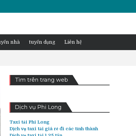
yển nhà
tuyển dụng
Liên hệ
Tìm trên trang web
Dịch vụ Phi Long
Taxi tải Phi Long
Dịch vụ taxi tải giá rẻ đi các tỉnh thành
Dịch vụ taxi tải 1,25 tấn