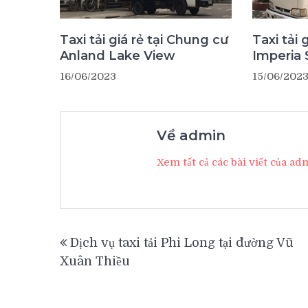
Taxi tải giá rẻ tại Chung cư
Taxi tải 
Anland Lake View
Imperia 
16/06/2023
15/06/202
Về admin
Xem tất cả các bài viết của a
Điều
Dịch vụ taxi tải Phi Long tại đường Vũ
hướng
Xuân Thiều
bài
viết