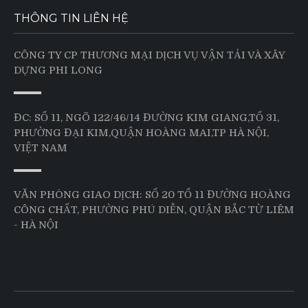
THÔNG TIN LIÊN HỆ
CÔNG TY CP THƯƠNG MẠI DỊCH VỤ VẬN TẢI VÀ XÂY
DỰNG PHI LONG
ĐC: SỐ 11, NGÕ 122/46/14 ĐƯỜNG KIM GIANG,TỔ 31,
PHƯỜNG ĐẠI KIM,QUẬN HOÀNG MAI,TP HÀ NỘI,
VIỆT NAM
VĂN PHÒNG GIAO DỊCH: SỐ 20 TỔ 11 ĐƯỜNG HOÀNG
CÔNG CHẤT, PHƯỜNG PHÚ DIỄN, QUẬN BẮC TỪ LIÊM
- HÀ NỘI