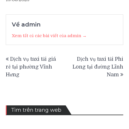
Về admin
Xem tất cả các bài viết của admin →
Điều
Dịch vụ taxi tải giá
Dịch vụ taxi tải Phi
hướng
rẻ tại phường Vĩnh
Long tại đường Lĩnh
bài
Hưng
Nam
viết
Tìm trên trang web