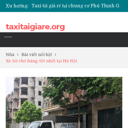
Xu hướng:
Taxi tải giá rẻ tại chung cư Park Kiara Hà Đông
Taxi tải giá rẻ tại chung cư Grande Park Phú Lãm
Taxi tải giá rẻ tại Chung cư Anland Lake View
taxitaigiare.org
Taxi tải giá rẻ tại chung cư BID Residence Tố Hữu
Nhà
Bài viết nổi bật
Xe tải chở hàng tốt nhất tại Hà Nội