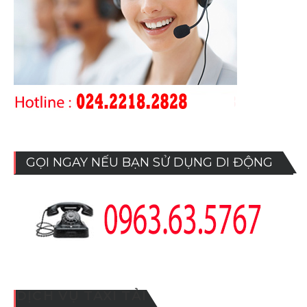
GỌI NGAY NẾU BẠN SỬ DỤNG DI ĐỘNG
DỊCH VỤ TAXI TẢI