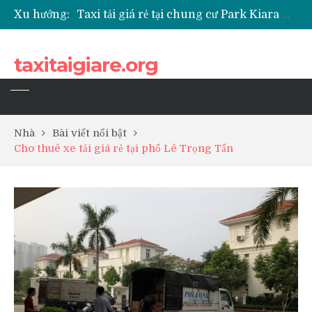
Xu hướng:
Taxi tải giá rẻ tại chung cư Park Kiara Hà Đông
Taxi tải giá rẻ tại chung cư Grande Park Phú Lãm
Taxi tải giá rẻ tại Chung cư Anland Lake View
taxitaigiare.org
Taxi tải giá rẻ tại chung cư BID Residence Tố Hữu
Nhà
Bài viết nổi bật
Cho thuê xe tải giá rẻ tại phố Lê Trọng Tấn