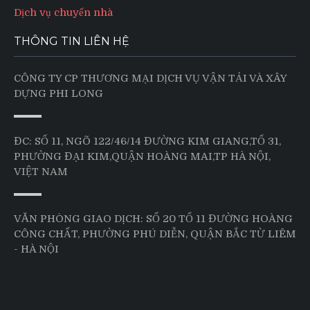
Dịch vụ chuyển nhà
THÔNG TIN LIÊN HỆ
CÔNG TY CP THƯƠNG MẠI DỊCH VỤ VẬN TẢI VÀ XÂY
DỰNG PHI LONG
ĐC: SỐ 11, NGÕ 122/46/14 ĐƯỜNG KIM GIANG,TỔ 31,
PHƯỜNG ĐẠI KIM,QUẬN HOÀNG MAI,TP HÀ NỘI,
VIỆT NAM
VĂN PHÒNG GIAO DỊCH: SỐ 20 TỔ 11 ĐƯỜNG HOÀNG
CÔNG CHẤT, PHƯỜNG PHÚ DIỄN, QUẬN BẮC TỪ LIÊM
- HÀ NỘI