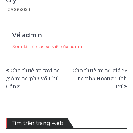
City
15/06/2023
Về admin
Xem tất cả các bài viết của admin →
Điều
Cho thuê xe taxi tải
Cho thuê xe tải giá rẻ
hướng
giá rẻ tại phố Võ Chí
tại phố Hoàng Tích
bài
Công
Trí
viết
Tìm trên trang web