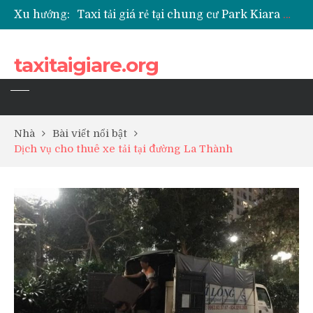
Xu hướng:
Taxi tải giá rẻ tại chung cư Park Kiara Hà Đông
Taxi tải giá rẻ tại chung cư Grande Park Phú Lãm
Taxi tải giá rẻ tại Chung cư Anland Lake View
taxitaigiare.org
Taxi tải giá rẻ tại chung cư BID Residence Tố Hữu
Nhà
Bài viết nổi bật
Dịch vụ cho thuê xe tải tại đường La Thành