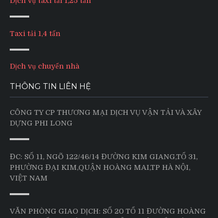
Dịch vụ taxi tải 1,25 tấn
Taxi tải 1,4 tấn
Dịch vụ chuyển nhà
THÔNG TIN LIÊN HỆ
CÔNG TY CP THƯƠNG MẠI DỊCH VỤ VẬN TẢI VÀ XÂY
DỰNG PHI LONG
ĐC: SỐ 11, NGÕ 122/46/14 ĐƯỜNG KIM GIANG,TỔ 31,
PHƯỜNG ĐẠI KIM,QUẬN HOÀNG MAI,TP HÀ NỘI,
VIỆT NAM
VĂN PHÒNG GIAO DỊCH: SỐ 20 TỔ 11 ĐƯỜNG HOÀNG