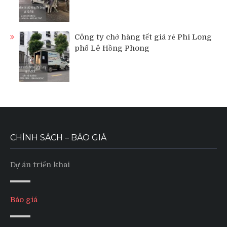
Công ty chở hàng tết giá rẻ Phi Long
phố Lê Hồng Phong
CHÍNH SÁCH – BÁO GIÁ
Dự án triển khai
Báo giá