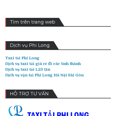
viết
Tìm trên trang web
Dịch vụ Phi Long
Taxi tải Phi Long
Dịch vụ taxi tải giá rẻ đi các tỉnh thành
Dịch vụ taxi tải 1,25 tấn
Dịch vụ vận tải Phi Long Hà Nội Sài Gòn
HỖ TRỢ TƯ VẤN