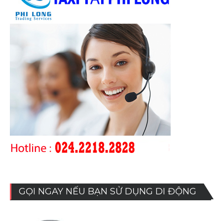
GỌI NGAY NẾU BẠN SỬ DỤNG DI ĐỘNG