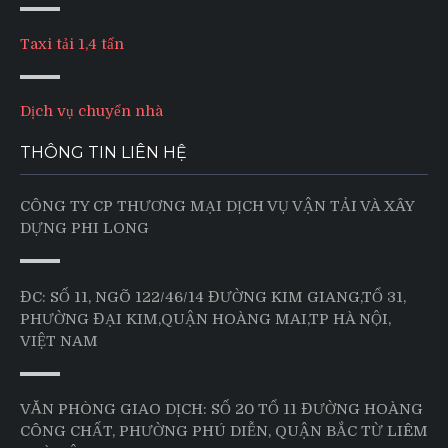
Taxi tải 1,4 tấn
Dịch vụ chuyển nhà
THÔNG TIN LIÊN HỆ
CÔNG TY CP THƯƠNG MẠI DỊCH VỤ VẬN TẢI VÀ XÂY
DỰNG PHI LONG
ĐC: SỐ 11, NGÕ 122/46/14 ĐƯỜNG KIM GIANG,TỔ 31,
PHƯỜNG ĐẠI KIM,QUẬN HOÀNG MAI,TP HÀ NỘI,
VIỆT NAM
VĂN PHÒNG GIAO DỊCH: SỐ 20 TỔ 11 ĐƯỜNG HOÀNG
CÔNG CHẤT, PHƯỜNG PHÚ DIỄN, QUẬN BẮC TỪ LIÊM