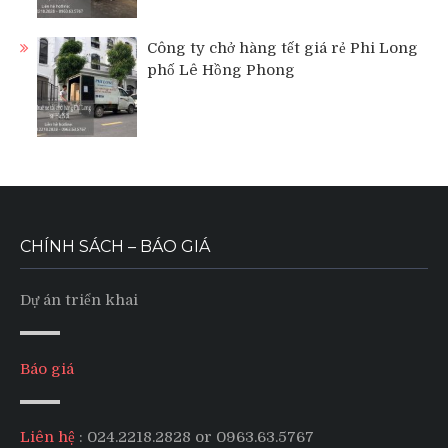
Công ty chở hàng tết giá rẻ Phi Long
phố Lê Hồng Phong
CHÍNH SÁCH – BÁO GIÁ
Dự án triển khai
Báo giá
Liên hệ
: 024.2218.2828 or 0963.63.5767