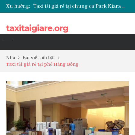
Xu hướng:
Taxi tải giá rẻ tại chung cư Park Kiara Hà Đông
Taxi tải giá rẻ tại chung cư Grande Park Phú Lãm
Taxi tải giá rẻ tại Chung cư Anland Lake View
taxitaigiare.org
Taxi tải giá rẻ tại chung cư BID Residence Tố Hữu
Nhà
Bài viết nổi bật
Taxi tải giá rẻ tại phố Hàng Bông