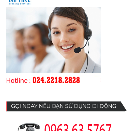
GỌI NGAY NẾU BẠN SỬ DỤNG DI ĐỘNG