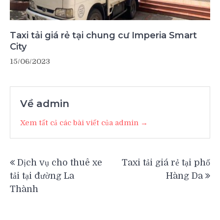
Taxi tải giá rẻ tại chung cư Imperia Smart
City
15/06/2023
Về admin
Xem tất cả các bài viết của admin →
Điều
Dịch vụ cho thuê xe
Taxi tải giá rẻ tại phố
hướng
tải tại đường La
Hàng Da
bài
Thành
viết