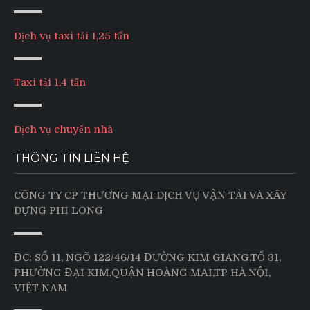
Dịch vụ taxi tải 1,25 tấn
Taxi tải 1,4 tấn
Dịch vụ chuyển nhà
THÔNG TIN LIÊN HỆ
CÔNG TY CP THƯƠNG MẠI DỊCH VỤ VẬN TẢI VÀ XÂY
DỰNG PHI LONG
ĐC: SỐ 11, NGÕ 122/46/14 ĐƯỜNG KIM GIANG,TỔ 31,
PHƯỜNG ĐẠI KIM,QUẬN HOÀNG MAI,TP HÀ NỘI,
VIỆT NAM