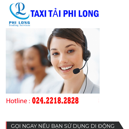
GỌI NGAY NẾU BẠN SỬ DỤNG DI ĐỘNG