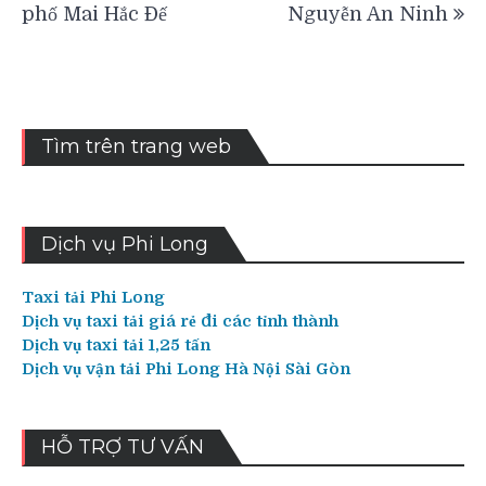
hướng
phố Mai Hắc Đế
Nguyễn An Ninh
bài
viết
Tìm trên trang web
Dịch vụ Phi Long
Taxi tải Phi Long
Dịch vụ taxi tải giá rẻ đi các tỉnh thành
Dịch vụ taxi tải 1,25 tấn
Dịch vụ vận tải Phi Long Hà Nội Sài Gòn
HỖ TRỢ TƯ VẤN