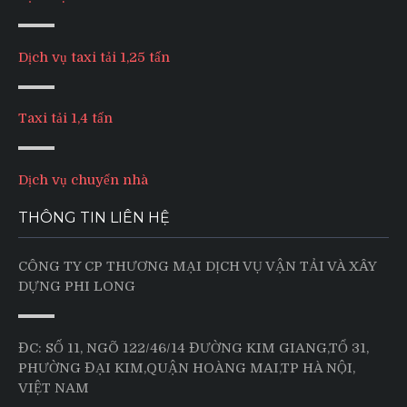
Dịch vụ taxi tải 1,25 tấn
Taxi tải 1,4 tấn
Dịch vụ chuyển nhà
THÔNG TIN LIÊN HỆ
CÔNG TY CP THƯƠNG MẠI DỊCH VỤ VẬN TẢI VÀ XÂY
DỰNG PHI LONG
ĐC: SỐ 11, NGÕ 122/46/14 ĐƯỜNG KIM GIANG,TỔ 31,
PHƯỜNG ĐẠI KIM,QUẬN HOÀNG MAI,TP HÀ NỘI,
VIỆT NAM