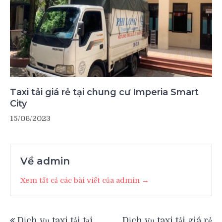
Taxi tải giá rẻ tại chung cư Imperia Smart
City
15/06/2023
Về admin
Xem tất cả các bài viết của admin →
Điều
Dịch vụ taxi tải tại
Dịch vụ taxi tải giá rẻ