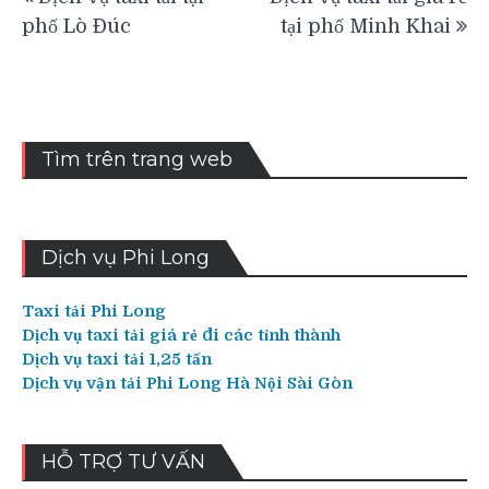
hướng
phố Lò Đúc
tại phố Minh Khai
bài
viết
Tìm trên trang web
Dịch vụ Phi Long
Taxi tải Phi Long
Dịch vụ taxi tải giá rẻ đi các tỉnh thành
Dịch vụ taxi tải 1,25 tấn
Dịch vụ vận tải Phi Long Hà Nội Sài Gòn
HỖ TRỢ TƯ VẤN