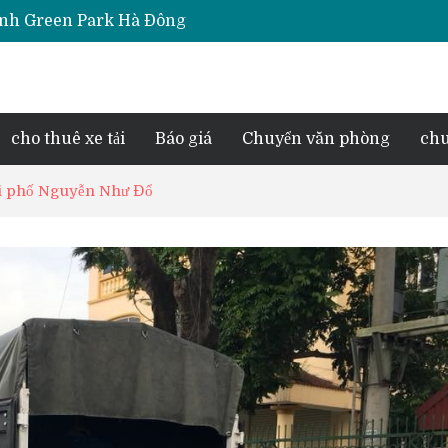
Thịnh Green Park Hà Đông
iara Hà Đông
e Park Phú Lãm
d Lake View
esidence Tố Hữu
cho thuê xe tải
Báo giá
Chuyển văn phòng
chu
 tại phố Nguyễn Như Đổ