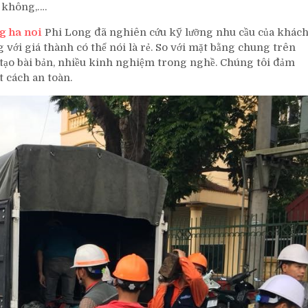
 không,….
g ha noi
Phi Long đã nghiên cứu kỹ lưỡng nhu cầu của khác
 với giá thành có thể nói là rẻ. So với mặt bằng chung trên
o tạo bài bản, nhiều kinh nghiệm trong nghề. Chúng tôi đảm
t cách an toàn.