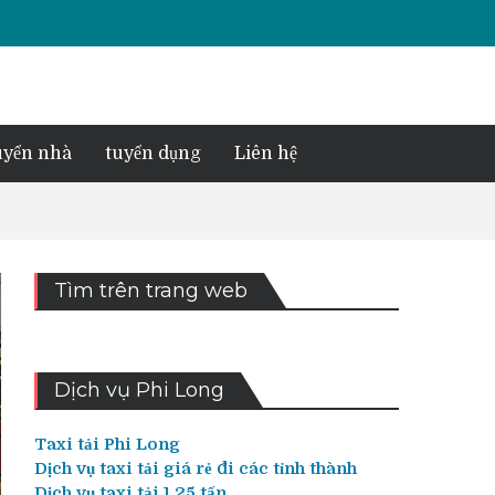
yển nhà
tuyển dụng
Liên hệ
Tìm trên trang web
Dịch vụ Phi Long
Taxi tải Phi Long
Dịch vụ taxi tải giá rẻ đi các tỉnh thành
Dịch vụ taxi tải 1,25 tấn