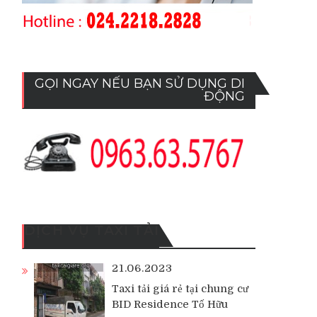
GỌI NGAY NẾU BẠN SỬ DỤNG DI
ĐỘNG
DỊCH VỤ TAXI TẢI
21.06.2023
Taxi tải giá rẻ tại chung cư
BID Residence Tố Hữu