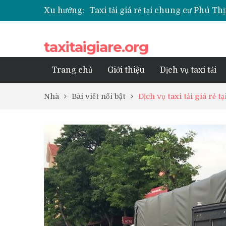
Taxi tải giá rẻ tại chung cư Phú 
Xu hướng:
Taxi tải giá rẻ tại chung cư Park K
Taxi tải giá rẻ tại chung cư Grand
Taxi tải giá rẻ tại Chung cư Anlan
taxitaigiare.org
Taxi tải giá rẻ tại chung cư BID R
Trang chủ
Giới thiệu
Dịch vụ taxi tải
Nhà
Bài viết nổi bật
Dịch vụ taxi tải giá rẻ