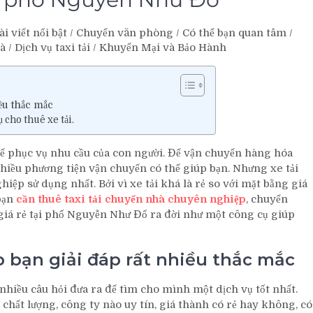
ài viết nổi bật
/
Chuyển văn phòng
/
Có thể bạn quan tâm
/
hà
/
Dịch vụ taxi tải
/
Khuyến Mại và Bảo Hành
ều thắc mắc
 cho thuê xe tải.
ể phục vụ nhu cầu của con người. Để vận chuyển hàng hóa
hiều phương tiện vận chuyển có thể giúp bạn. Nhưng xe tải
ệp sử dụng nhất. Bởi vì xe tải khá là rẻ so với mặt bằng giá
 bạn
cần thuê taxi tải chuyển nhà chuyên nghiệp
, chuyển
i giá rẻ tại phố Nguyễn Như Đổ ra đời như một công cụ giúp
p bạn giải đáp rất nhiều thắc mắc
nhiều câu hỏi đưa ra để tìm cho mình một dịch vụ tốt nhất.
chất lượng, công ty nào uy tín, giá thành có rẻ hay không, có