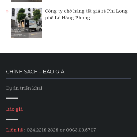
Công ty chở hàng tết giá rẻ Phi Long
phố Lê Hồng Phong
CHÍNH SÁCH – BÁO GIÁ
Dự án triển khai
Báo giá
Liên hệ
: 024.2218.2828 or 0963.63.5767