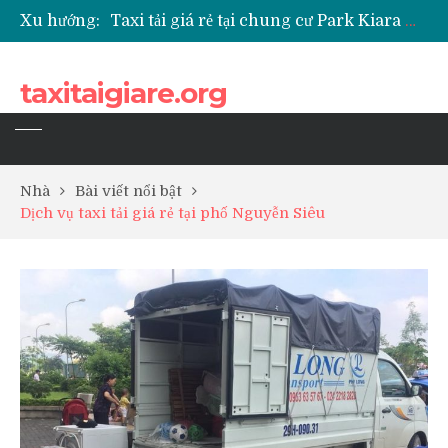
Xu hướng:
Taxi tải giá rẻ tại chung cư Park Kiara Hà Đông
Taxi tải giá rẻ tại chung cư Grande Park Phú Lãm
Taxi tải giá rẻ tại Chung cư Anland Lake View
taxitaigiare.org
Taxi tải giá rẻ tại chung cư BID Residence Tố Hữu
Nhà
Bài viết nổi bật
Dịch vụ taxi tải giá rẻ tại phố Nguyễn Siêu