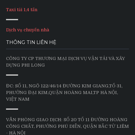
Taxi tải 1,4 tấn
Dịch vụ chuyển nhà
THÔNG TIN LIÊN HỆ
CÔNG TY CP THƯƠNG MẠI DỊCH VỤ VẬN TẢI VÀ XÂY
DỰNG PHI LONG
ĐC: SỐ 11, NGÕ 122/46/14 ĐƯỜNG KIM GIANG,TỔ 31,
PHƯỜNG ĐẠI KIM,QUẬN HOÀNG MAI,TP HÀ NỘI,
VIỆT NAM
VĂN PHÒNG GIAO DỊCH: SỐ 20 TỔ 11 ĐƯỜNG HOÀNG
CÔNG CHẤT, PHƯỜNG PHÚ DIỄN, QUẬN BẮC TỪ LIÊM
- HÀ NỘI