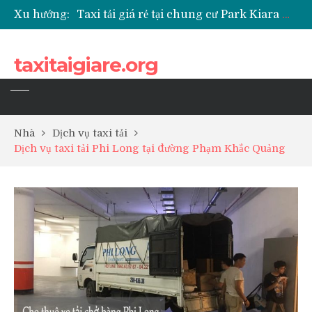
Xu hướng:
Taxi tải giá rẻ tại chung cư Park Kiara Hà Đông
Taxi tải giá rẻ tại chung cư Grande Park Phú Lãm
Taxi tải giá rẻ tại Chung cư Anland Lake View
taxitaigiare.org
Taxi tải giá rẻ tại chung cư BID Residence Tố Hữu
Nhà
Dịch vụ taxi tải
Dịch vụ taxi tải Phi Long tại đường Phạm Khắc Quảng