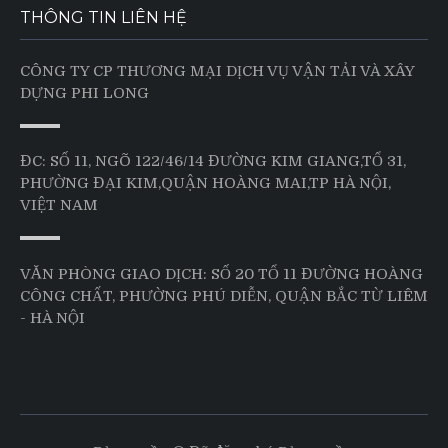
THÔNG TIN LIÊN HỆ
CÔNG TY CP THƯƠNG MẠI DỊCH VỤ VẬN TẢI VÀ XÂY
DỰNG PHI LONG
ĐC: SỐ 11, NGÕ 122/46/14 ĐƯỜNG KIM GIANG,TỔ 31,
PHƯỜNG ĐẠI KIM,QUẬN HOÀNG MAI,TP HÀ NỘI,
VIỆT NAM
VĂN PHÒNG GIAO DỊCH: SỐ 20 TỔ 11 ĐƯỜNG HOÀNG
CÔNG CHẤT, PHƯỜNG PHÚ DIỄN, QUẬN BẮC TỪ LIÊM
- HÀ NỘI