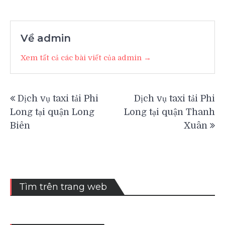
Về admin
Xem tất cả các bài viết của admin →
Điều
Dịch vụ taxi tải Phi
Dịch vụ taxi tải Phi
hướng
Long tại quận Long
Long tại quận Thanh
bài
Biên
Xuân
viết
Tìm trên trang web