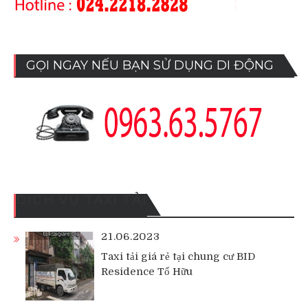
GỌI NGAY NẾU BẠN SỬ DỤNG DI ĐỘNG
DỊCH VỤ TAXI TẢI
21.06.2023
Taxi tải giá rẻ tại chung cư BID
Residence Tố Hữu