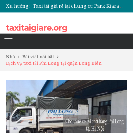
Xu hướng:
Taxi tải giá rẻ tại chung cư Park Kiara Hà Đông
Taxi tải giá rẻ tại chung cư Grande Park Phú Lãm
Taxi tải giá rẻ tại Chung cư Anland Lake View
taxitaigiare.org
Taxi tải giá rẻ tại chung cư BID Residence Tố Hữu
Nhà
Bài viết nổi bật
Dịch vụ taxi tải Phi Long tại quận Long Biên