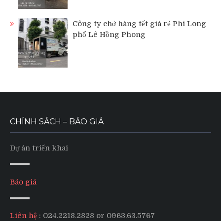
Công ty chở hàng tết giá rẻ Phi Long
phố Lê Hồng Phong
CHÍNH SÁCH – BÁO GIÁ
Dự án triển khai
Báo giá
Liên hệ
: 024.2218.2828 or 0963.63.5767