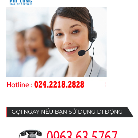
GỌI NGAY NẾU BẠN SỬ DỤNG DI ĐỘNG