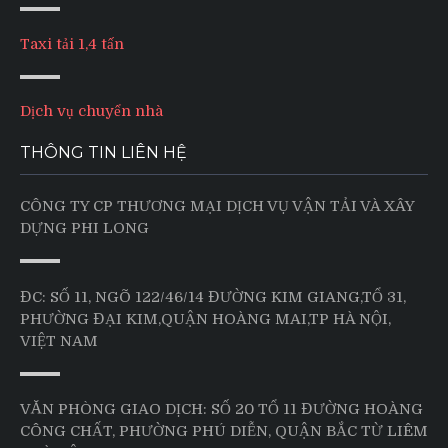
Taxi tải 1,4 tấn
Dịch vụ chuyển nhà
THÔNG TIN LIÊN HỆ
CÔNG TY CP THƯƠNG MẠI DỊCH VỤ VẬN TẢI VÀ XÂY
DỰNG PHI LONG
ĐC: SỐ 11, NGÕ 122/46/14 ĐƯỜNG KIM GIANG,TỔ 31,
PHƯỜNG ĐẠI KIM,QUẬN HOÀNG MAI,TP HÀ NỘI,
VIỆT NAM
VĂN PHÒNG GIAO DỊCH: SỐ 20 TỔ 11 ĐƯỜNG HOÀNG
CÔNG CHẤT, PHƯỜNG PHÚ DIỄN, QUẬN BẮC TỪ LIÊM