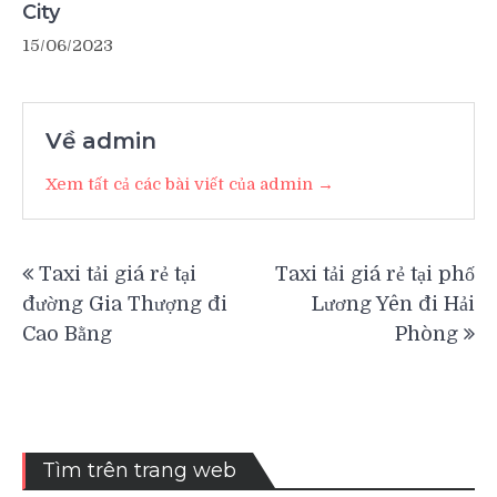
City
15/06/2023
Về admin
Xem tất cả các bài viết của admin →
Điều
Taxi tải giá rẻ tại
Taxi tải giá rẻ tại phố
hướng
đường Gia Thượng đi
Lương Yên đi Hải
bài
Cao Bằng
Phòng
viết
Tìm trên trang web