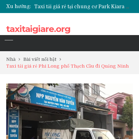
Xu hướng:
Taxi tải giá rẻ tại chung cư Park Kiara Hà Đông
Taxi tải giá rẻ tại chung cư Grande Park Phú Lãm
Taxi tải giá rẻ tại Chung cư Anland Lake View
taxitaigiare.org
Taxi tải giá rẻ tại chung cư BID Residence Tố Hữu
Nhà
Bài viết nổi bật
Taxi tải giá rẻ Phi Long phố Thạch Cầu đi Quảng Ninh