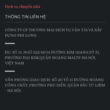
Dịch vụ chuyển nhà
THÔNG TIN LIÊN HỆ
CÔNG TY CP THƯƠNG MẠI DỊCH VỤ VẬN TẢI VÀ XÂY
DỰNG PHI LONG
ĐC: SỐ 11, NGÕ 122/46/14 ĐƯỜNG KIM GIANG,TỔ 31,
PHƯỜNG ĐẠI KIM,QUẬN HOÀNG MAI,TP HÀ NỘI,
VIỆT NAM
VĂN PHÒNG GIAO DỊCH: SỐ 20 TỔ 11 ĐƯỜNG HOÀNG
CÔNG CHẤT, PHƯỜNG PHÚ DIỄN, QUẬN BẮC TỪ LIÊM
- HÀ NỘI