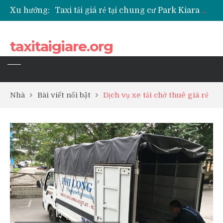
Xu hướng:
Taxi tải giá rẻ tại chung cư Park Kiara Hà Đông
Taxi tải giá rẻ tại chung cư Grande Park Phú Lãm
Taxi tải giá rẻ tại Chung cư Anland Lake View
taxitaigiare.org
Taxi tải giá rẻ tại chung cư BID Residence Tố Hữu
Nhà
Bài viết nổi bật
Dịch vụ xe tải chở thuê giá rẻ