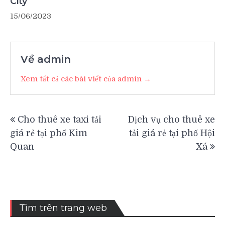
City
15/06/2023
Về admin
Xem tất cả các bài viết của admin →
Điều
Cho thuê xe taxi tải
Dịch vụ cho thuê xe
hướng
giá rẻ tại phố Kim
tải giá rẻ tại phố Hội
bài
Quan
Xá
viết
Tìm trên trang web