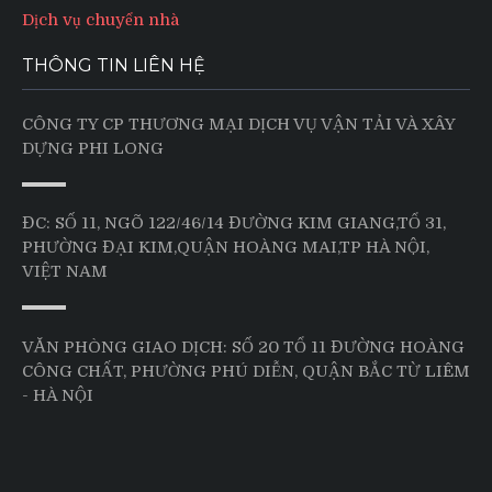
Dịch vụ chuyển nhà
THÔNG TIN LIÊN HỆ
CÔNG TY CP THƯƠNG MẠI DỊCH VỤ VẬN TẢI VÀ XÂY
DỰNG PHI LONG
ĐC: SỐ 11, NGÕ 122/46/14 ĐƯỜNG KIM GIANG,TỔ 31,
PHƯỜNG ĐẠI KIM,QUẬN HOÀNG MAI,TP HÀ NỘI,
VIỆT NAM
VĂN PHÒNG GIAO DỊCH: SỐ 20 TỔ 11 ĐƯỜNG HOÀNG
CÔNG CHẤT, PHƯỜNG PHÚ DIỄN, QUẬN BẮC TỪ LIÊM
- HÀ NỘI