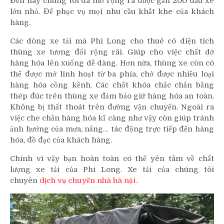
Đến nay chúng tôi đã mở rộng ra được gần 200 đầu xe
lớn nhỏ. Để phục vụ mọi nhu cầu khắt khe của khách
hàng.
Các dòng xe tải mà Phi Long cho thuê có diện tích
thùng xe tương đối rộng rãi. Giúp cho việc chất dỡ
hàng hóa lên xuống dễ dàng. Hơn nữa, thùng xe còn có
thể được mở linh hoạt từ ba phía, chở được nhiều loại
hàng hóa cồng kềnh. Các chốt khóa chắc chắn bằng
thép đúc trên thùng xe đảm bảo giữ hàng hóa an toàn.
Không bị thất thoát trên đường vận chuyển. Ngoài ra
việc che chắn hàng hóa kĩ càng như vậy còn giúp tránh
ảnh hưởng của mưa, nắng… tác động trực tiếp đến hàng
hóa, đồ đạc của khách hàng.
Chính vì vậy bạn hoàn toàn có thể yên tâm về chất
lượng xe tải của Phi Long. Xe tải của chúng tôi
chuyên
dịch vụ chuyển nhà hà nội.